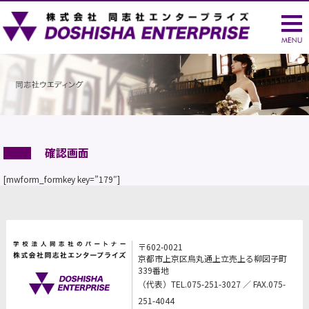
確認画面
[mwform_formkey key=”179″]
〒602-0021
京都市上京区烏丸通上立売上る柳図子町
339番地
（代表）TEL.075-251-3027 ／ FAX.075-
251-4044