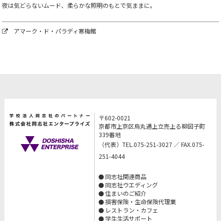
夜は気どらないムード、柔らかな照明のもとで気ままに。
アマーク・ド・パラディ寒梅館
〒602-0021
京都市上京区烏丸通上立売上る柳図子町
339番地
（代表）TEL.075-251-3027 ／ FAX.075-
251-4044
同志社関連商品
同志社ウエディング
住まいのご紹介
損害保険・生命保険代理業
レストラン・カフェ
学生生活サポート