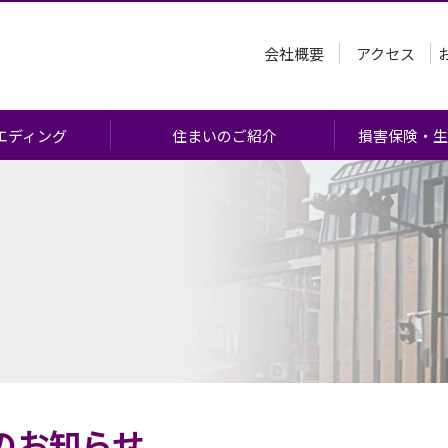
会社概要
アクセス
エディング
住まいのご紹介
損害保険・生
あたって
)
会
流れ
問
のお知らせ