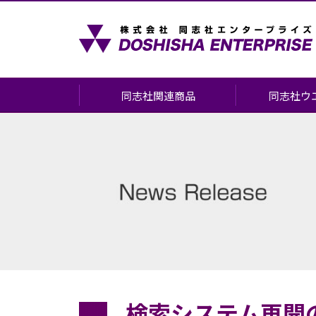
同志社関連商品
同志社ウ
同志社関連商品について
会場案内
書籍
お申し込みに
同志社グッズ
(挙式・前撮り
見学会・相談
お酒・食品
お申し込みの
ショッピングカート
よくあるご質
記念品の作成について
検索システム再開