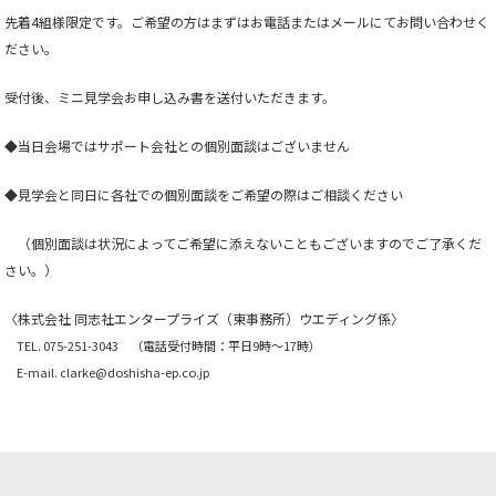
先着4組様限定です。ご希望の方はまずはお電話またはメールにてお問い合わせく
ださい。
受付後、ミニ見学会お申し込み書を送付いただきます。
◆当日会場ではサポート会社との個別面談はございません
◆見学会と同日に各社での個別面談をご希望の際はご相談ください
（個別面談は状況によってご希望に添えないこともございますのでご了承くだ
さい。）
〈株式会社 同志社エンタープライズ（東事務所）ウエディング係〉
TEL. 075-251-3043 （電話受付時間：平日9時～17時）
E-mail. clarke@doshisha-ep.co.jp