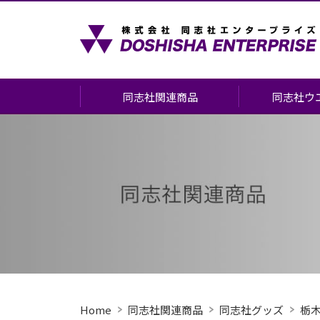
同志社関連商品
同志社ウ
同志社関連商品について
会場案内
書籍
お申し込みに
同志社グッズ
(挙式・前撮り
見学会・相談
お酒・食品
お申し込みの
ショッピングカート
よくあるご質
記念品の作成について
Home
同志社関連商品
同志社グッズ
栃木