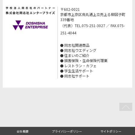
〒602-0021
京都市上京区烏丸通上立売上る柳図子町
339番地
（代表）TEL.075-251-3027 ／ FAX.075-
251-4044
同志社関連商品
同志社ウエディング
住まいのご紹介
損害保険・生命保険代理業
レストラン・カフェ
学生生活サポート
同志社サポート
会社概要
プライバシーポリシー
サイトポリシー