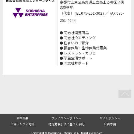
京都市上京区烏丸通上立売上る柳図子町
339番地
（代表）TEL.075-251-3027 ／ FAX.075-
251-4044
同志社関連商品
同志社ウエディング
住まいのご紹介
損害保険・生命保険代理業
レストラン・カフェ
学生生活サポート
同志社サポート
会社概要
プライバシーポリシー
サイトポリシー
セキュリティ方針
特定商取引法に基づく表記
社員専用
Copyright © Doshisha Enterprise All Rights Reserved.