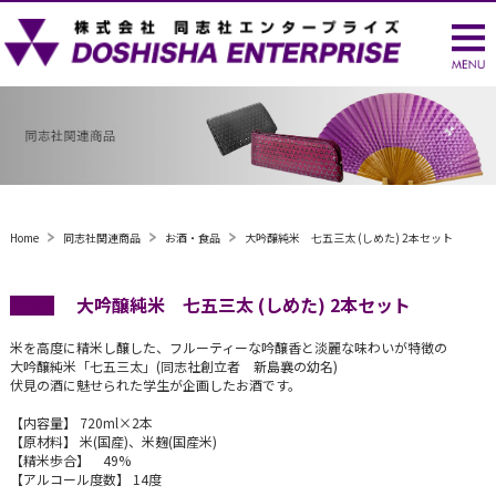
Home
同志社関連商品
お酒・食品
大吟醸純米 七五三太 (しめた) 2本セット
大吟醸純米 七五三太 (しめた) 2本セット
米を高度に精米し醸した、フルーティーな吟醸香と淡麗な味わいが特徴の
大吟醸純米「七五三太」(同志社創立者 新島襄の幼名)
伏見の酒に魅せられた学生が企画したお酒です。
【内容量】 720ml×2本
【原材料】 米(国産)、米麹(国産米)
【精米歩合】 49%
【アルコール度数】 14度