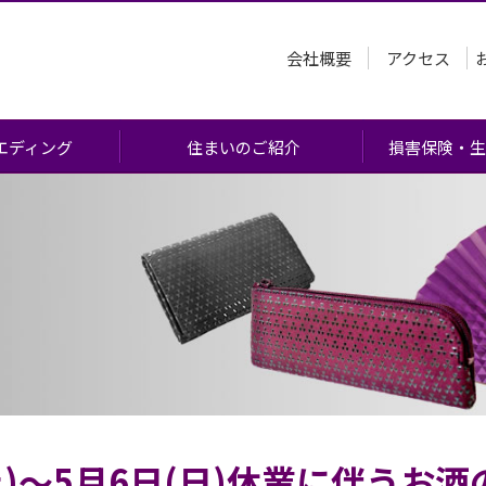
会社概要
アクセス
エディング
住まいのご紹介
損害保険・生
あたって
)
会
流れ
問
(土)～5月6日(日)休業に伴う