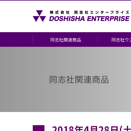
同志社関連商品
同志社ウ
同志社関連商品について
会場案内
書籍
お申し込みに
同志社グッズ
(挙式・前撮り
見学会・相談
お酒・食品
お申し込みの
ショッピングカート
よくあるご質
記念品の作成について
2018年4月28日