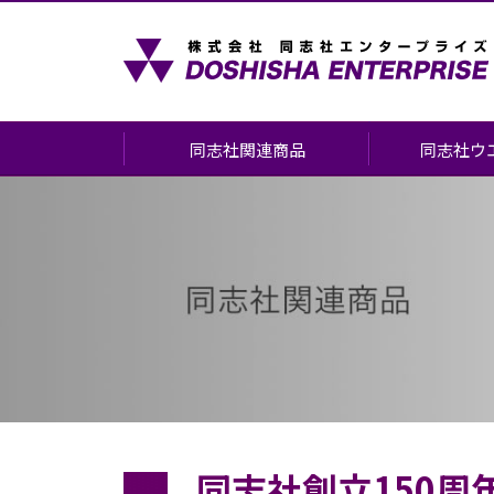
同志社関連商品
同志社ウ
同志社関連商品について
会場案内
書籍
お申し込みに
同志社グッズ
(挙式・前撮り
見学会・相談
お酒・食品
お申し込みの
ショッピングカート
よくあるご質
記念品の作成について
同志社創立150周