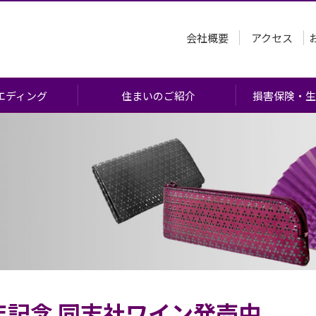
会社概要
アクセス
エディング
住まいのご紹介
損害保険・生
あたって
)
会
流れ
問
年記念 同志社ワイン発売中