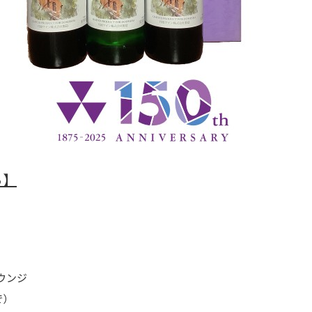
ら】
ウンジ
で）