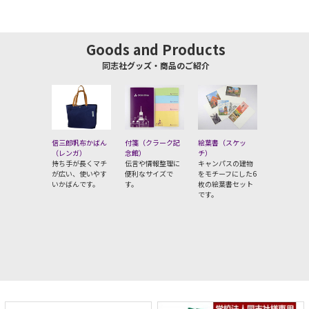
Goods and Products
同志社グッズ・商品のご紹介
信三郎帆布かばん
付箋（クラーク記
絵葉書（スケッ
ボールペン
（レンガ）
念館）
チ）
ットストリ
持ち手が長くマチ
伝言や情報整理に
キャンパスの建物
なめらかな
が広い、使いやす
便利なサイズで
をモチーフにした6
で速乾性に
いかばんです。
す。
枚の絵葉書セット
油性ボール
です。
す。